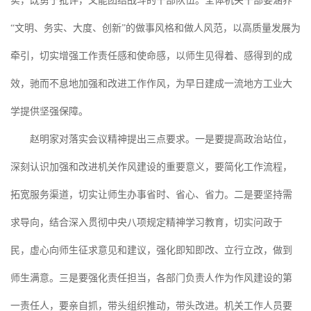
实，既勇于批评，又能团结战斗的干部队伍。全体机关干部要涵养
“文明、务实、大度、创新”的做事风格和做人风范，以高质量发展为
牵引，切实增强工作责任感和使命感，以师生见得着、感得到的成
效，驰而不息地加强和改进工作作风，为早日建成一流地方工业大
学提供坚强保障。
赵明家对落实会议精神提出三点要求。一是要提高政治站位，
深刻认识加强和改进机关作风建设的重要意义，要简化工作流程，
拓宽服务渠道，切实让师生办事省时、省心、省力。二是要坚持需
求导向，结合深入贯彻中央八项规定精神学习教育，切实问政于
民，虚心向师生征求意见和建议，强化即知即改、立行立改，做到
师生满意。三是要强化责任担当，各部门负责人作为作风建设的第
一责任人，要亲自抓，带头组织推动，带头改进。机关工作人员要