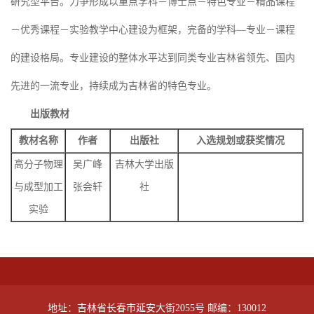
研究型平台。力争形成以重点学科－博士点－特色专业－精品课程
－优秀课程－实验教学中心建设为框架，完备的学科—专业－课程
的建设格局。专业建设的整体水平达到同类专业吉林省领先、国内
先进的一流专业，持续成为吉林省的特色专业。
出版教材
教材名称
作者
出版社
入选规划或获奖情况
高分子物理
吴广峰
吉林大学出版
与成型加工
张会轩
社
实验
地址：吉林省长春市延安大街2055号 邮编：130012