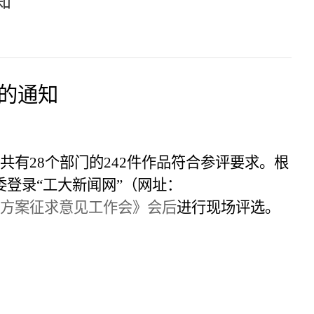
知
的通知
共有
28
个部门的
242
件作品符合参评要求。根
委登录“工大新闻网”（网址：
方案征求意见工作会》会后
进行现场评选。