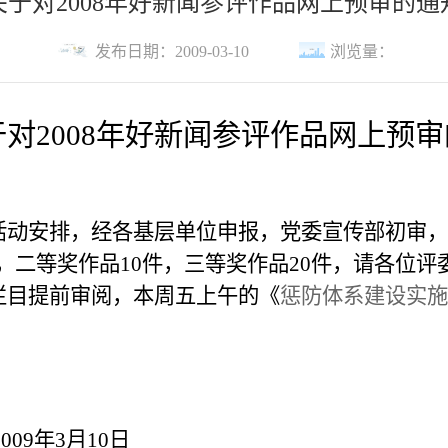
关于对2008年好新闻参评作品网上预审的通
发布日期：2009-03-10
浏览量：
于对
2008
年好新闻参评作品网上预审
活动安排，经各基层单位申报，党委宣传部初审，
，二等奖作品
10
件，三等奖作品
20
件，请各位评
”栏目提前审阅，本周五上午的《
惩防体系建设实施
09
年
3
月
10
日